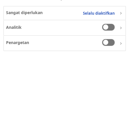
Sangat diperlukan
Selalu diaktifkan
Analitik
Siapa yang
Penargetan
harus
dihubungi
Privasi Anda
Hubungi kami apabila Anda: