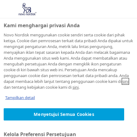
Kami menghargai privasi Anda
Novo Nordisk menggunakan cookie sendiri serta cookie dari pihak
ketiga. Cookie dan pemrosesan terkait data pribadi Anda dipakai untuk
mengingat pengaturan Anda, metrik lalu lintas pengunjung,
Kebijakan
menyajikan iklan tepat sasaran kepada Anda dan melacak bagaimana
Anda menggunakan situs web kami. Anda dapat membatalkan atau
mengubah persetujuan Anda dengan mengklik ikon pengaturan
privasi kami
cookie di kiri bawah situs web ini. Persetujuan Anda mencakup
penggunaan cookie dan pemrosesan terkait data pribadi anda. Anda
dapat membaca lebih lanjut tentang penggunaan cookie kami di
sini
dan tentang kebijakan cookie kami di
sini
.
Tampilkan detail
Kebijakan Privasi ketika
mengunjungi novonordisk.id
Menyetujui Semua Cookies
Kebijakan Privasi - Informasi Keamanan,
Pertanyaan Layanan Pelanggan
Kelola Preferensi Persetujuan